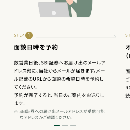
1
STEP
S
面談日時を予約
数営業日後、SBI証券へお届け出のメールア
ドレス宛に、当社からメールが届きます。メー
面
ル記載のURLから面談の希望日時を予約し
ご
てください。
R
予約が完了すると、当日のご案内をお送りし
続
ます。
※
SBI証券への届け出メールアドレスが受信可能
なアドレスかご確認ください。