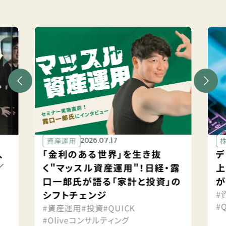
資産運用
2026.07.17
、
「金利のある世界」を生き抜
デ
／
く"マッスル資産運用"！日経・露
上
口一郎氏が語る「家計と投資」の
が
シフトチェンジ
#
#
#資産運用
#投資
#QUICK
#Oliveコンサルティング