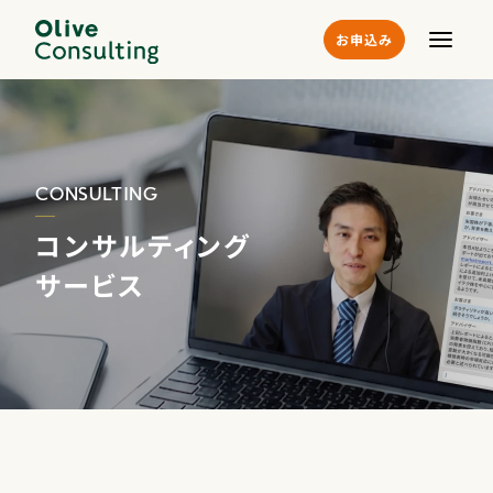
本文へ
メニュ
お申込み
サービス・商品
サービストップ
お申込み方法
CONSULTING
デジタル資産運用サービス
コンサルティング
企業情報
コンサルティングサービス
サービス
特典
資産運用コラム
Oliveラップ
お客さまサポート
よくあるご質問